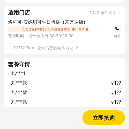
适用门店
1043
家店通用
洛可可·安妮贝可生日蛋糕（东万达店）
|
万达花样时尚步行街面包蛋糕热门榜 · 第10名
营业时间：
周一至周日 08:30-19:00
电话
20312.7km
登录后查看具体地址
套餐详情
九***1
1??
九***款
￥
1??
九***款
￥
1??
九***款
￥
1??
九***款
￥
立即抢购
1??
九***款
￥