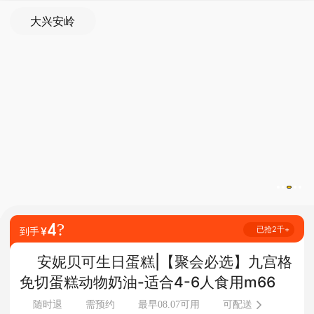
大兴安岭
4?
¥
已抢2千+
到手
安妮贝可生日蛋糕|【聚会必选】九宫格
免切蛋糕动物奶油-适合4-6人食用m66
随时退
需预约
最早08.07可用
可配送